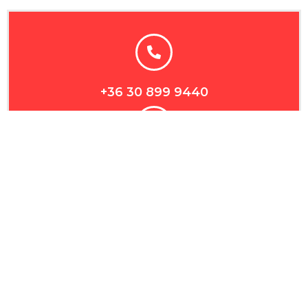
+36 30 899 9440
7634 Pécs, Makay István út 70.​
Rs autószervíz