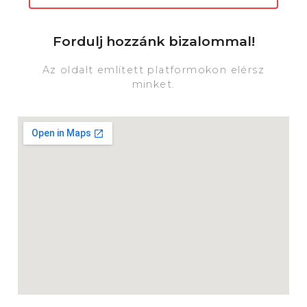
Fordulj hozzánk bizalommal!
Az oldalt említett platformokon elérsz
minket.