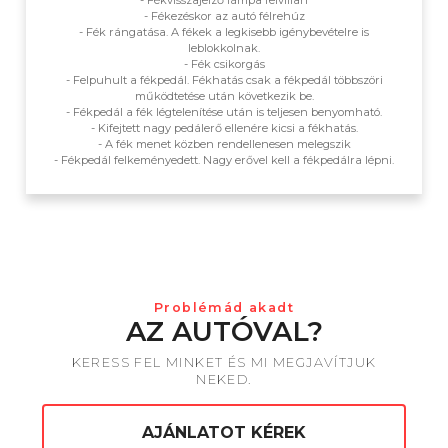
- Fékvisszajelző lámpa felvillan
- Fékezéskor az autó félrehúz
- Fék rángatása. A fékek a legkisebb igénybevételre is
leblokkolnak.
- Fék csikorgás
- Felpuhult a fékpedál. Fékhatás csak a fékpedál többszöri
működtetése után következik be.
- Fékpedál a fék légtelenítése után is teljesen benyomható.
- Kifejtett nagy pedálerő ellenére kicsi a fékhatás.
- A fék menet közben rendellenesen melegszik
- Fékpedál felkeményedett. Nagy erővel kell a fékpedálra lépni.
Problémád akadt
AZ AUTÓVAL?
KERESS FEL MINKET ÉS MI MEGJAVÍTJUK
NEKED.
AJÁNLATOT KÉREK