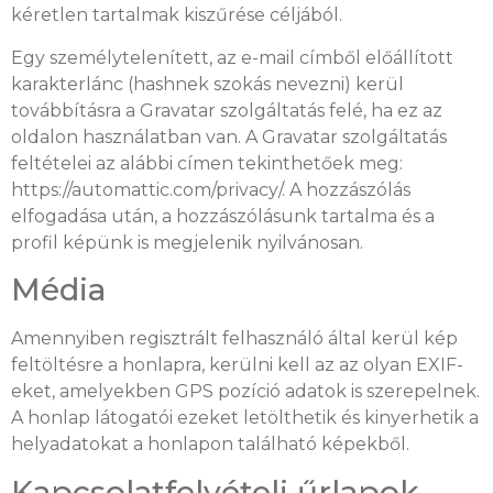
kéretlen tartalmak kiszűrése céljából.
Egy személytelenített, az e-mail címből előállított
karakterlánc (hashnek szokás nevezni) kerül
továbbításra a Gravatar szolgáltatás felé, ha ez az
oldalon használatban van. A Gravatar szolgáltatás
feltételei az alábbi címen tekinthetőek meg:
https://automattic.com/privacy/. A hozzászólás
elfogadása után, a hozzászólásunk tartalma és a
profil képünk is megjelenik nyilvánosan.
Média
Amennyiben regisztrált felhasználó által kerül kép
feltöltésre a honlapra, kerülni kell az az olyan EXIF-
eket, amelyekben GPS pozíció adatok is szerepelnek.
A honlap látogatói ezeket letölthetik és kinyerhetik a
helyadatokat a honlapon található képekből.
Kapcsolatfelvételi űrlapok